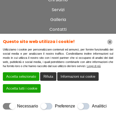
Servizi
Galleria
Contatti
Dettagli dei contatti
Questo sito web utilizza i cookie!
Utilizziamo i cookie per personalizzare contenuti ed annunci, per fornire funzionalità dei
social media e per analizzare il nostro traffico. Condividiamo inoltre informazioni sul
Via Gabriele D'Annunzio, 57, 65015 Montesilvano PE,
modo in cui utilizza il nostro sito con i nostri partner che si occupano di analisi dei dati
web, pubblicità e social media, i quali potrebbero combinarle con altre informazioni che
Italia
ha fornito loro o che hanno raccolto dal suo utilizzo dei loro servizi.
Leggi di più
ristorantelapecorella@gmail.com
Accetta selezionato
Rifiuta
Informazioni sui cookie
+393288094038
Accetta tutti i cookie
Necessario
Preferenze
Analitici
Creato da
Local Web – Agenzia Web Marketing Milano